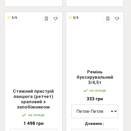
5/5
5/5
Ремінь
буксирувальний
3/4,5т
на складе
Стяжний пристрій
ланцюга (ретчет)
333 грн
храповий з
запобіжником
на складе
1 498 грн
Довжина ↓