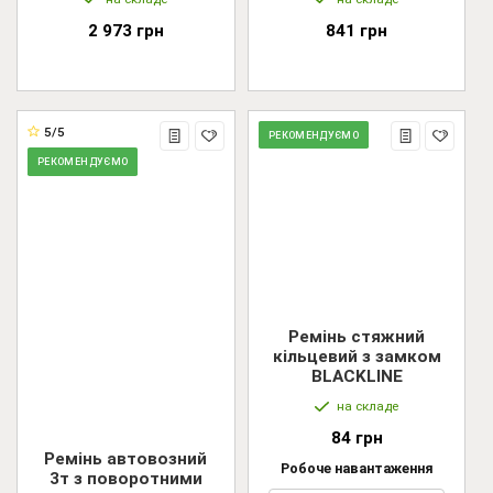
2 973 грн
841 грн
5/5
РЕКОМЕНДУЄМО
РЕКОМЕНДУЄМО
Ремінь стяжний
кільцевий з замком
BLACKLINE
на складе
84 грн
Ремінь автовозний
Робоче навантаження
3т з поворотними