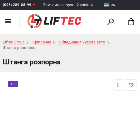
(098) 289-88-99
Замовити зворотній дзвінок
UA
Liftec Group
Кріплення
Обладнання кузова авто
Штанга розпорна
Штанга розпорна
ХІТ