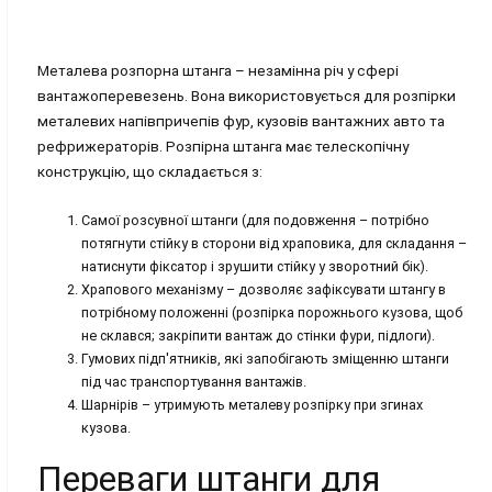
Металева розпорна штанга – незамінна річ у сфері
вантажоперевезень. Вона використовується для розпірки
металевих напівпричепів фур, кузовів вантажних авто та
рефрижераторів. Розпірна штанга має телескопічну
конструкцію, що складається з:
Самої розсувної штанги (для подовження – потрібно
потягнути стійку в сторони від храповика, для складання –
натиснути фіксатор і зрушити стійку у зворотний бік).
Храпового механізму – дозволяє зафіксувати штангу в
потрібному положенні (розпірка порожнього кузова, щоб
не склався; закріпити вантаж до стінки фури, підлоги).
Гумових підп'ятників, які запобігають зміщенню штанги
під час транспортування вантажів.
Шарнірів – утримують металеву розпірку при згинах
кузова.
Переваги штанги для