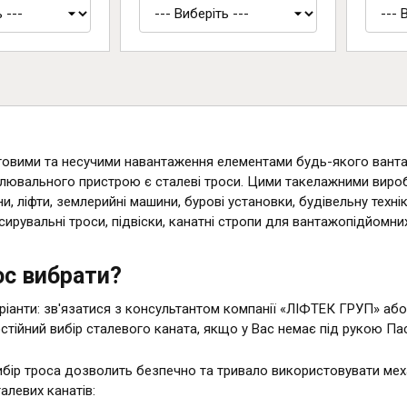
говими та несучими навантаження елементами будь-якого ван
ювального пристрою є сталеві троси. Цими такелажними вироб
и, ліфти, землерийні машини, бурові установки, будівельну техніку
сирувальні троси, підвіски, канатні стропи для вантажопідйомни
ос вибрати?
аріанти: зв'язатися з консультантом компанії «ЛІФТЕК ГРУП» аб
стійний вибір сталевого каната, якщо у Вас немає під рукою Па
бір троса дозволить безпечно та тривало використовувати меха
алевих канатів: