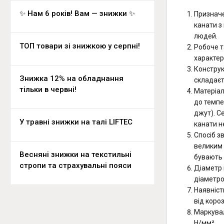
✨ Нам 6 років! Вам — знижки ✨
Призначе
канати з
людей.
ТОП товари зі знижкою у серпні!
Робоче т
характер
Конструк
Знижка 12% на обладнання
складаєть
тільки в червні!
Матеріал
до темпе
джут). С
У травні знижки на талі LIFTEC
канати н
Спосіб з
великим 
Весняні знижки на текстильні
бувають 
стропи та страхувальні пояси
Діаметр 
діаметро
Наявніст
від коро
Маркувал
Н/мм².