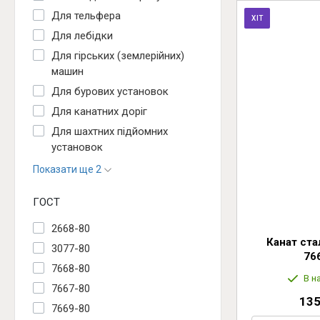
Для тельфера
ХІТ
Для лебідки
Для гірських (землерійних)
машин
Для бурових установок
Для канатних доріг
Для шахтних підйомних
установок
Показати ще 2
ГОСТ
2668-80
Канат ст
3077-80
76
7668-80
В н
7667-80
135
7669-80