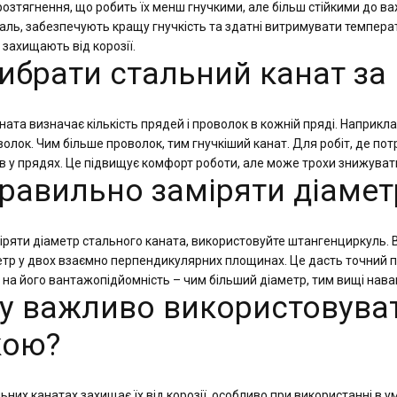
зтягнення, що робить їх менш гнучкими, але більш стійкими до важк
заль, забезпечують кращу гнучкість та здатні витримувати темпер
захищають від корозії.
 вибрати стальний канат з
ната визначає кількість прядей і проволок в кожній пряді. Наприкла
волок. Чим більше проволок, тим гнучкіший канат. Для робіт, де по
ів у прядях. Це підвищує комфорт роботи, але може трохи знижува
 правильно заміряти діаме
ряти діаметр стального каната, використовуйте штангенциркуль. В
тр у двох взаємно перпендикулярних площинах. Це дасть точний п
 на його вантажопідйомність – чим більший діаметр, тим вищі нав
му важливо використовуват
кою?
ьних канатах захищає їх від корозії, особливо при використанні в у