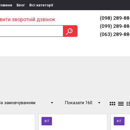
Новини
Блог
Всі категорії
(098) 289-88
вити зворотній дзвінок
(099) 289-88
(063) 289-88
ЕННЯ
ОБЛАДНАННЯ
ТАКЕЛАЖ
ПРОМ ЗІЗ
ІНФО
За замовчуванням
Показати 160
ХІТ
ХІТ