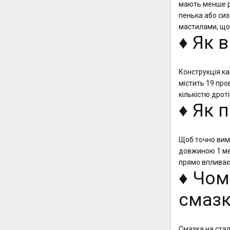
мають менше ро
пенька або си
мастилами, що 
♦️ Як
Конструкція ка
містить 19 про
кількістю дрот
♦️ Як
Щоб точно вимі
довжиною 1 ме
прямо впливає
♦️ Чо
смаз
Смазка на стал