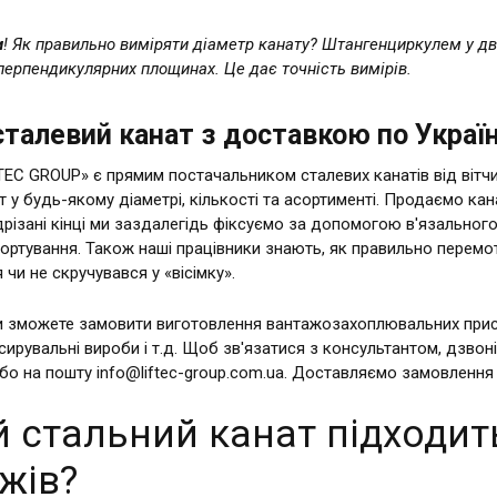
и
! Як правильно виміряти діаметр канату? Штангенциркулем у дв
 перпендикулярних площинах. Це дає точність вимірів.
сталевий канат з доставкою по Україн
TEC GROUP» є прямим постачальником сталевих канатів від вітчи
т у будь-якому діаметрі, кількості та асортименті. Продаємо кан
 відрізані кінці ми заздалегідь фіксуємо за допомогою в'язальн
портування. Також наші працівники знають, як правильно перемот
чи не скручувався у «вісімку».
и зможете замовити виготовлення вантажозахоплювальних пристр
сирувальні вироби і т.д. Щоб зв'язатися з консультантом, дзвоні
бо на пошту
info@liftec-group.com.ua
. Доставляємо замовлення 
ий стальний канат підходи
жів?