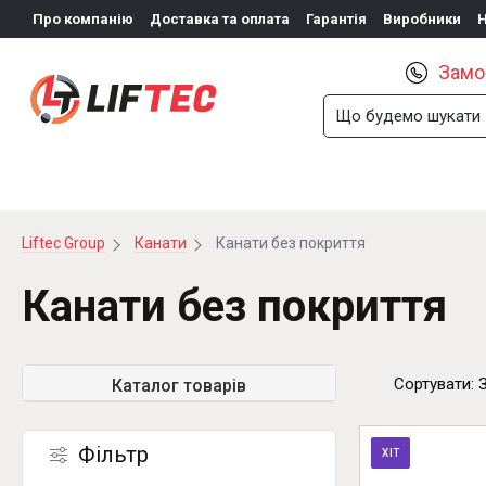
Про компанію
Доставка та оплата
Гарантія
Виробники
Замо
КАНАТИ І ЛАНЦЮГИ
СТРОПИ
КРІПЛ
Liftec Group
Канати
Канати без покриття
Канати без покриття
Сортувати: 
Каталог товарів
Фільтр
ХІТ