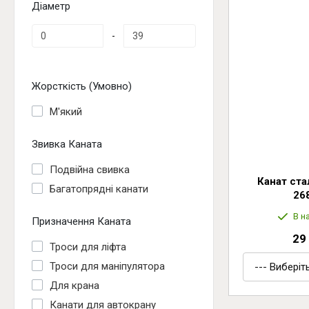
Діаметр
-
Жорсткість (умовно)
М'який
Звивка Каната
Подвійна свивка
Канат ст
Багатопрядні канати
26
В н
Призначення Каната
29
Троси для ліфта
Троси для маніпулятора
Для крана
Канати для автокрану