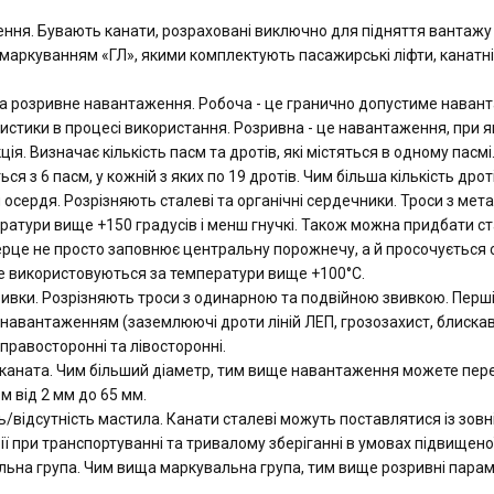
ння. Бувають канати, розраховані виключно для підняття вантажу
 маркуванням «ГЛ», якими комплектують пасажирські ліфти, канатні 
а розривне навантаження. Робоча - це гранично допустиме наванта
истики в процесі використання. Розривна - це навантаження, при я
ція. Визначає кількість пасм та дротів, які містяться в одному пасм
ся з 6 пасм, у кожній з яких по 19 дротів. Чим більша кількість дрот
 осердя. Розрізняють сталеві та органічні сердечники. Троси з мет
ратури вище +150 градусів і менш гнучкі. Також можна придбати ст
ерце не просто заповнює центральну порожнечу, а й просочується с
е використовуються за температури вище +100°С.
вивки. Розрізняють троси з одинарною та подвійною звивкою. Перші 
навантаженням (заземлюючі дроти ліній ЛЕП, грозозахист, блискавк
правосторонні та лівосторонні.
каната. Чим більший діаметр, тим вище навантаження можете пере
м від 2 мм до 65 мм.
ь/відсутність мастила. Канати сталеві можуть поставлятися із зо
зії при транспортуванні та тривалому зберіганні в умовах підвищеної
ьна група. Чим вища маркувальна група, тим вище розривні параме