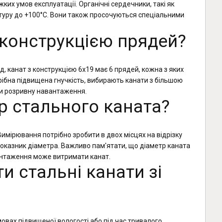
их умов експлуатації. Органічні сердечники, такі як
атуру до +100°C. Вони також просочуються спеціальними
а конструкцією прядей?
д, канат з конструкцією 6х19 має 6 прядей, кожна з яких
трібна підвищена гнучкість, вибирають канати з більшою
ти розривну навантаження.
тр стального каната?
имірювання потрібно зробити в двох місцях на відрізку
оказник діаметра. Важливо пам'ятати, що діаметр каната
антаження може витримати канат.
и стальні канати зі
мовах підвищеної вологості або під час тривалого