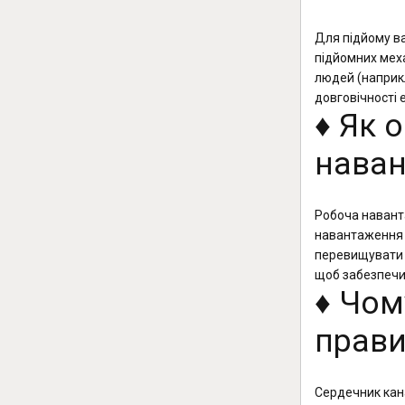
Для підйому ва
підйомних меха
людей (наприкл
довговічності 
♦️ Як
нава
Робоча навант
навантаження п
перевищувати 
щоб забезпечит
♦️ Чо
прави
Сердечник кана