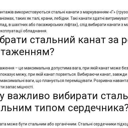
нтажів використовуються стальні канати з маркуванням «Г» (грузо
нізмах, таких як талі, крани, лебідки. Такі канати здатні витриму
ад, в шахтних або пасажирських ліфтах), слід вибирати канати з м
експлуатації обладнання.
 обрати стальний канат за
нтаженням?
аження – це максимальна допустима вага, при якій канат може без
оказує межу, при якій канат порветься. Вибираючи канат, завжди о
максимальні ваги, що планується переміщувати. Розривна наванта
и запас міцності.
му важливо вибирати сталь
льним типом сердечника
та може бути стальним або органічним. Стальні сердечники підход