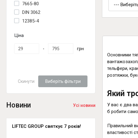
7665-80
DIN 3062
12385-4
Ціна
-
грн
Основними тя
вантажозахопл
тельфери, кран
розтяжки, бук
Скинути
Виберіть фільтри
Який тр
Новини
У вас є два в
Усі новини
б робити само
Правильний ви
LIFTEC GROUP святкує 7 років!
властивості ст