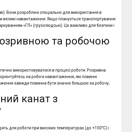
ві). Вони розроблені спеціально для використання в
вати великі навантаження. Якщо планується транспортування
аркуванням «ГЛ» (грузолюдські). Це важливо для безпеки і
 розривною та робочою
печно використовуватися в процесі роботи. Розривна
рієнтуйтесь на робочі навантаження, які повинні
ження завжди повинна бути значно більшою за робочу,
ний канат з
?
ять для роботи при високих температурах (до +150°C) і