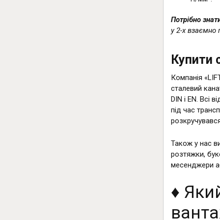
Потрібно знат
у 2-х взаємно
Купити 
Компанія «LIF
сталевий кана
DIN і EN. Всі
під час транс
розкручувався 
Також у нас в
розтяжки, бук
месенджери а
♦️ Як
ванта