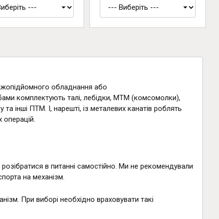
тажопідйомного обладнання або
ами комплектують талі, лебідки, МТМ (комсомолки),
 та інші ПТМ. І, нарешті, із металевих канатів роблять
х операцій.
о розібратися в питанні самостійно. Ми не рекомендували
спорта на механізм.
нізм. При виборі необхідно враховувати такі