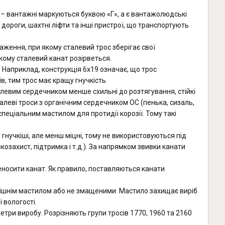
 – вантажні маркуються буквою «Г», а є вантажолюдські
дороги, шахтні ліфти та інші пристрої, що транспортують
ження, при якому сталевий трос зберігає свої
кому сталевий канат розірветься.
і. Наприклад, конструкція 6х19 означає, що трос
ів, тим трос має кращу гнучкість.
алевим сердечником менше схильні до розтягування, стійкі
алеві троси з органічним сердечником ОС (пенька, сизаль,
пеціальним мастилом для протидії корозії. Тому такі
гнучкіші, але менш міцні, тому не використовуються під
озахист, підтримка і т.д.). За напрямком звивки канати
носити канат. Як правило, поставляються канати
внішнім мастилом або не змащеними. Мастило захищає виріб
 вологості.
три виробу. Розрізняють групи тросів 1770, 1960 та 2160