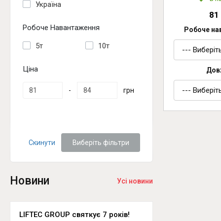
Україна
81
Робоче Навантаження
Робоче на
5т
10т
Ціна
Дов
-
грн
Скинути
Виберіть фільтри
Новини
Усі новини
LIFTEC GROUP святкує 7 років!