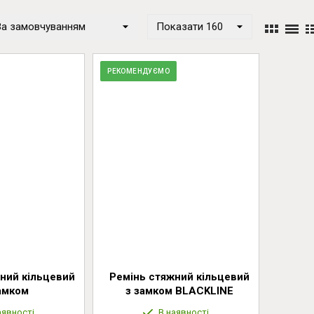
За замовчуванням
Показати 160
РЕКОМЕНДУЄМО
ний кільцевий
Ремінь стяжний кільцевий
амком
з замком BLACKLINE
аявності
В наявності