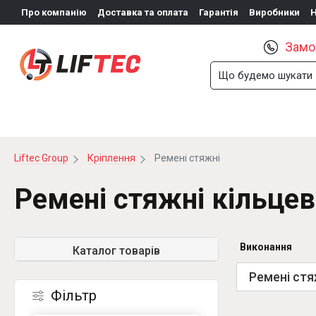
Про компанію
Доставка та оплата
Гарантія
Виробники
Замо
КАНАТИ І ЛАНЦЮГИ
СТРОПИ
КРІПЛ
Liftec Group
Кріплення
Ремені стяжні
Ремені стяжні кільцев
Виконання
Каталог товарів
Ремені стя
Фільтр