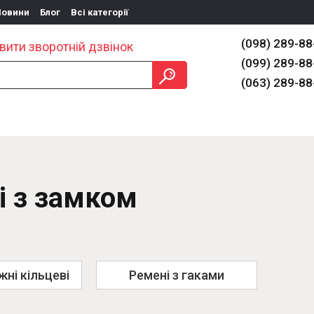
Новини
Блог
Всі категорії
(098) 289-88
вити зворотній дзвінок
(099) 289-88
(063) 289-88
ЕННЯ
ОБЛАДНАННЯ
ТАКЕЛАЖ
ПРОМ ЗІЗ
ІНФО
і з замком
жні кільцеві
Ремені з гаками