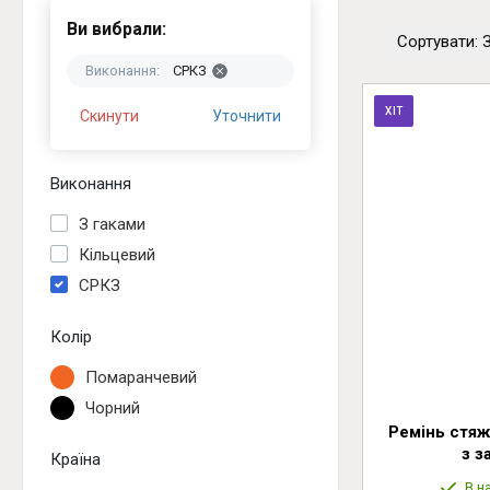
Ви вибрали:
Сортувати: 
Виконання:
СРКЗ
ХІТ
Скинути
Уточнити
Виконання
З гаками
Кільцевий
СРКЗ
Колір
Помаранчевий
Чорний
Ремінь стяж
з з
Країна
В н