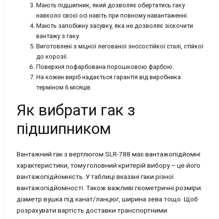
Мають підшипник, який дозволяє обертатись гаку
навколо своєї осі навіть при повному навантаженні.
Мають запобіжну засувку, яка не дозволяє зіскочити
вантажу з гаку.
Виготовлені з міцної легованої зносостійкої сталі, стійкої
до корозії.
Поверхня пофарбована порошковою фарбою.
На кожен виріб надається гарантія від виробника
терміном 6 місяців.
Як вибрати гак з
підшипником
Вантажний гак з вертлюгом SLR-788 має вантажопідйомні
характеристики, тому головний критерій вибору – це його
вантажопідйомність. У таблиці вказані гаки різної
вантажопідйомності. Також важливі геометричні розміри:
діаметр вушка під канат/ланцюг, ширина зева тощо. Щоб
розрахувати вартість доставки транспортними