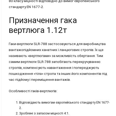
80 класу міцності відповідно до вимог європейського
стандарту EN 1677-2.
Призначення гака
вертлюга 1.12т
Гаки-вертлюги SLR-788 застосовуються для виробництва
вантажопідйомних канатних і ланцюгових стропів. Їх ще
називають «вертлюгами» за можливість обертання. Тим
самим вертлюги SLR-788 запобігають перекручуванню
стропів, компенсують навантаження і попереджують
пошкодження «тіла» стропа та інших його компонентів під
час підйому і переміщення вантажів.
Особливості гаків-вертлюгів:
Відповідають вимогам європейського стандарту EN 1677-
2.
Зроблені з запасом міцності 4:1.