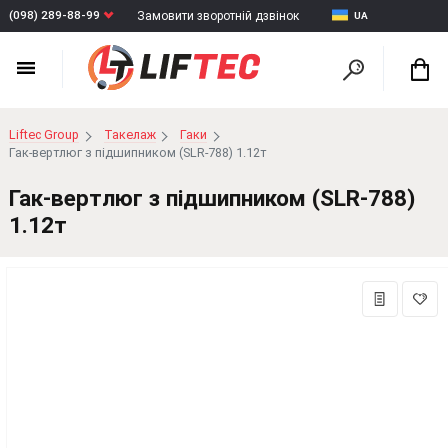
(098) 289-88-99
Замовити зворотній дзвінок
UA
Liftec Group
Такелаж
Гаки
Гак-вертлюг з підшипником (SLR-788) 1.12т
Гак-вертлюг з підшипником (SLR-788)
1.12т