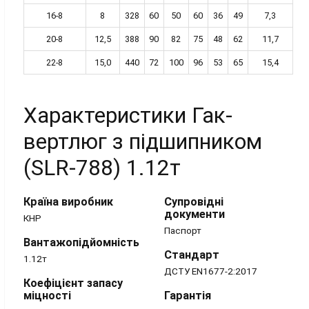
16-8
8
328
60
50
60
36
49
7,3
20-8
12,5
388
90
82
75
48
62
11,7
22-8
15,0
440
72
100
96
53
65
15,4
Характеристики Гак-
вертлюг з підшипником
(SLR-788) 1.12т
Країна виробник
Супровідні
документи
КНР
Паспорт
Вантажопідйомність
Стандарт
1.12т
ДСТУ EN1677-2:2017
Коефіцієнт запасу
міцності
Гарантія