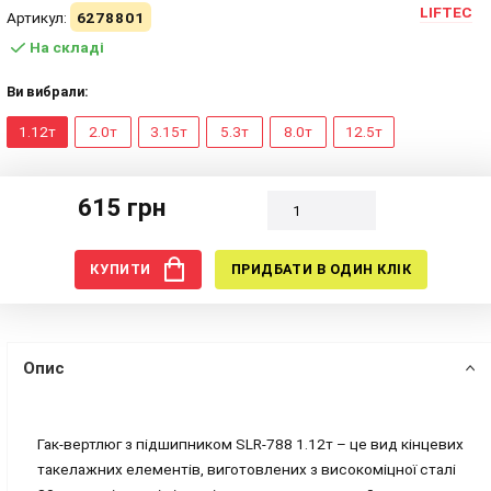
LIFTEC
Артикул:
6278801
На складі
Ви вибрали:
1.12т
2.0т
3.15т
5.3т
8.0т
12.5т
615 грн
КУПИТИ
ПРИДБАТИ В ОДИН КЛІК
Опис
Гак-вертлюг з підшипником SLR-788 1.12т – це вид кінцевих
такелажних елементів, виготовлених з високоміцної сталі